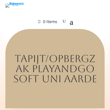
0 Items
tapijt/opbergz
ak playandgo
soft uni aarde