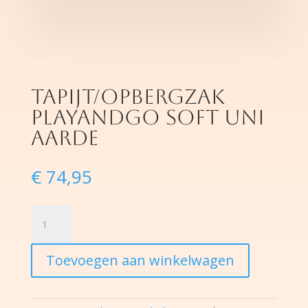
tapijt/opbergzak
playandgo soft uni
aarde
€
74,95
tapijt/opbergzak
playandgo
soft
Toevoegen aan winkelwagen
uni
aarde
hoeveelheid