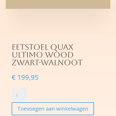
eetstoel quax
ultimo wood
zwart-walnoot
€
199,95
eetstoel
quax
ultimo
Toevoegen aan winkelwagen
wood
zwart-