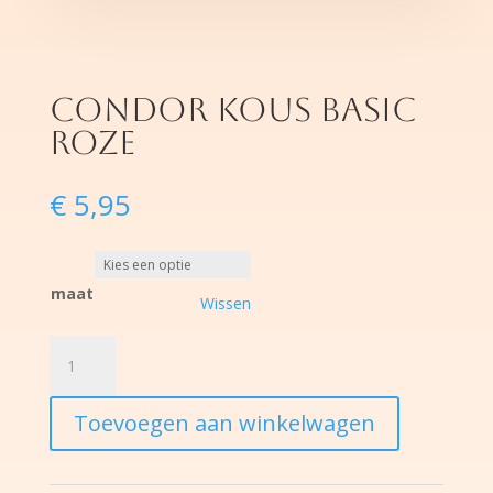
condor kous basic
roze
€
5,95
maat
Wissen
condor
kous
basic
Toevoegen aan winkelwagen
roze
hoeveelheid