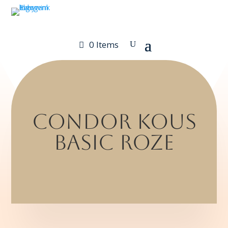
0 Items
condor kous
basic roze